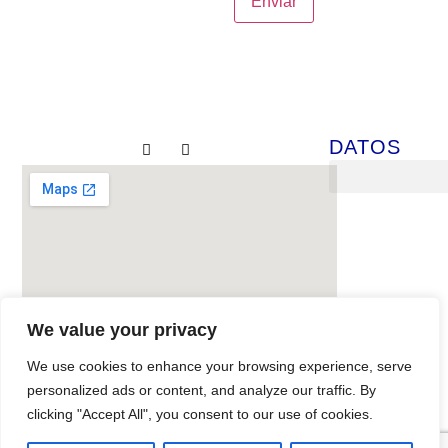
DATOS
We value your privacy
We use cookies to enhance your browsing experience, serve
© All Rights Reserved 2024
personalized ads or content, and analyze our traffic. By
clicking "Accept All", you consent to our use of cookies.
Mantenimiento web por
Somos Peces Voladores