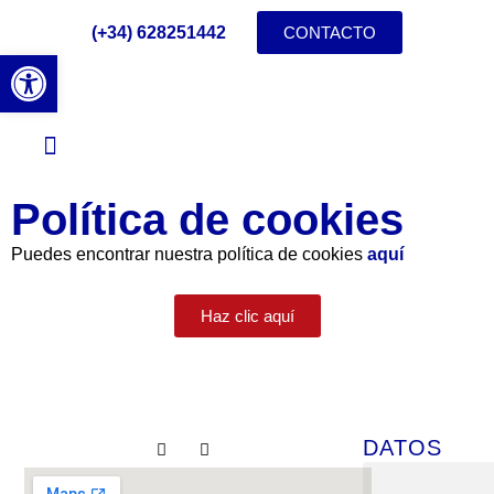
(+34) 628251442
CONTACTO
Abrir barra de herramientas
NUESTROS LIBROS
EXÁMENES CAMBRIDGE
EXAMENES APTIS
NUESTRA METODOLOGÍA
DÓNDE ESTAMOS
Política de cookies
Puedes encontrar nuestra política de cookies
aquí
Haz clic aquí
DATOS